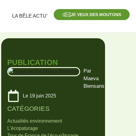
JE VEUX DES MOUTONS
LA BÊLE ACTU’
PUBLICATION
Par
Maeva
Biensans
Le
19 juin 2025
CATÉGORIES
Actualités environnement
L'écopaturage
Tour de France de l'éco-pâturage