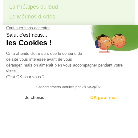
La Préalpes du Sud
Le Mérinos d’Arles
La Mourérous
La chèvre des Pyrénées
La Lourdaise
La Castillonaise
La Barégeoise
Aure et Campan
La Tarasconnaise
Le mouton Landais
Le Roussin de la Hague
Le mouton Avranchin
Le mouton Cotentin
Le Boulonnais